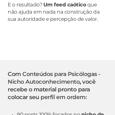
E o resultado? 
Um feed caótico
 que 
não ajuda em nada na construção da 
sua autoridade e percepção de valor.
Seja honesta, que 
tipo de profissional 
você
 transmite ser
 pelo seu perfil? 
Com
Conteúdos para Psicólogas - 
Nicho Autoconhecimento
,
 você 
recebe o material pronto para 
colocar seu
perfil em ordem:
90 posts
100% focados no 
nicho de 