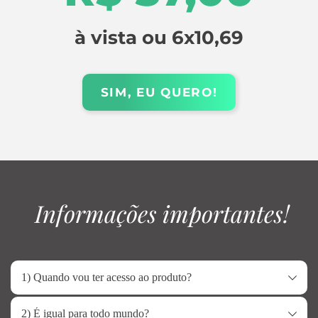
à vista ou 6x10,69
SIM, EU QUERO!
 Informações importantes!
1) Quando vou ter acesso ao produto?
Imediatamente após a conclusão do 
2) É igual para todo mundo?