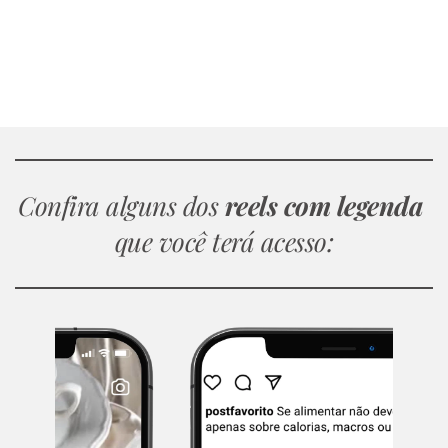
Seja honesta, seu perfil está 
atraindo 
seguidores e clientes sem reels? 
Confira alguns dos 
reels com legenda 
que você terá acesso: