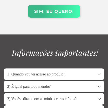
SIM, EU QUERO!
 Informações importantes!
1) Quando vou ter acesso ao produto?
Imediatamente após a conclusão do 
2) É igual para todo mundo?
pagamento,
 você receberá um e-mail da 
Sim
, mas o material é 100% editável.
Kiwify e um whatsapp da nossa equipe em 
3) Vocês editam com as minhas cores e fotos?
até 30 minutos contendo todas as 