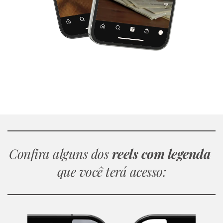
Seja honesta, seu perfil está 
atraindo 
seguidores e clientes sem reels? 
Confira alguns dos 
reels com legenda 
que você terá acesso: